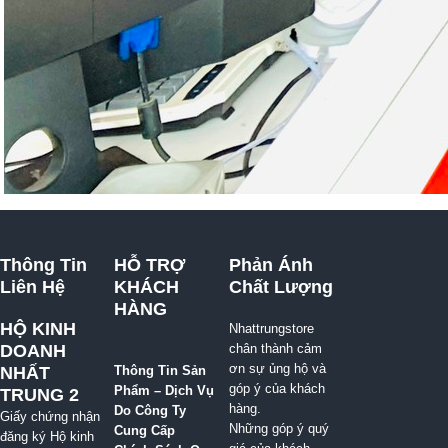
Thông Tin
HỖ TRỢ
Phản Ánh
Liên Hệ
KHÁCH
Chất Lượng
HÀNG
HỘ KINH
Nhattrungstore
DOANH
chân thành cảm
ơn sự ủng hộ và
NHẤT
Thông Tin Sản
góp ý của khách
Phẩm – Dịch Vụ
TRUNG 2
hàng.
Do Công Ty
Giấy chứng nhận
Những góp ý quý
Cung Cấp
đăng ký Hộ kinh