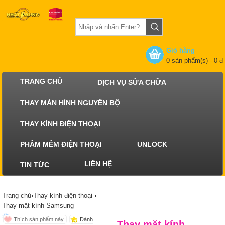
Giỏ hàng
0 sản phẩm(s)
- 0 đ
TRANG CHỦ
DỊCH VỤ SỬA CHỮA
THAY MÀN HÌNH NGUYÊN BỘ
THAY KÍNH ĐIỆN THOẠI
PHẦM MỀM ĐIỆN THOẠI
UNLOCK
LIÊN HỆ
TIN TỨC
Trang chủ
›
Thay kính điện thoại
›
Thay mặt kính Samsung
Đánh
Thay mặt kính