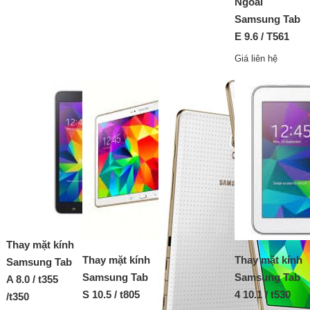
Ngoài
Samsung Tab
E 9.6 / T561
Giá liên hệ
Thay mặt kính
Thay mặt kính
Thay mặt kính
Samsung Tab
Samsung Tab
Samsung Tab
A 8.0 / t355
S 10.5 / t805
4 10.1 / t530
/t350