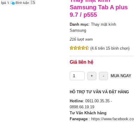
LOADING IMAGES
giá
Bình luận
Samsung Tab A plus
9.7 / p555
Danh mục
:
Thay mặt kính
Samsung
216 lượt xem
(4.6 trên 15 bình chọn)
Giá liên hệ
HỖ TRỢ TƯ VẤN VÀ ĐẶT HÀNG
Hotline
:
0911.00.35.35 -
0898.66.19.19
Tư Vấn Khách hàng
Fanepage
:
https://www.facebook.c