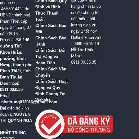
giá của khách
Chính Sách Quy
doanh số
hàng chính là cơ
Định và Hình
48A8014422 do
sở để chúng tôi
Thức Thanh
UBND thành phố
cải thiện chất
Toán
Phan Thiết cấp
lượng dịch vụ
Chính Sách Bảo
ngày 27 tháng 07
ngày 1 tốt hơn.
Mật
năm 2016
Hotline Phản Ánh
Chính Sách Bảo
Địa chỉ:
Số 146
: 0898.66.19.19
Hành
đường Thủ
Hỗ Trợ Phầm
Chính Sách Đổi
Khoa Huân,
Mềm :
Trả Hàng và
phường Bình
0911.00.35.35
Hoàn Tiền
Hưng, thành phố
Chính Sách Vận
Phan Thiết, tỉnh
Chuyển
Bình Thuận.
Chính Sách Hoạt
Điện thoại:
Động và Quy
0911.003535
Định Chung Tại
Email:
Website
nhattrung012016@gmail.com
Đại diện hộ kinh
doanh:
NGUYỄN
THỊ QUỲNH NGA
NHẤT TRUNG