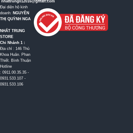
nhattrung012016@gmail.com
Đại diện hộ kinh
doanh:
NGUYỄN
THỊ QUỲNH NGA
NHẤT TRUNG
STORE
Chi Nhánh 1 :
Địa chỉ : 146 Thủ
Khoa Huân. Phan
Thiết. Bình Thuận
Hotline
: 0911.00.35.35 -
0931.533.107 -
0931.533.106