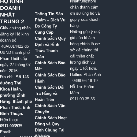
HỘ KINH
Nhattrungstore
DOANH
chân thành cảm
ơn sự ủng hộ và
NHẤT
Thông Tin Sản
góp ý của khách
Phẩm – Dịch Vụ
TRUNG 2
hàng.
Do Công Ty
Giấy chứng nhận
Những góp ý quý
Cung Cấp
đăng ký Hộ kinh
giá của khách
Chính Sách Quy
doanh số
hàng chính là cơ
Định và Hình
48A8014422 do
sở để chúng tôi
Thức Thanh
UBND thành phố
cải thiện chất
Toán
Phan Thiết cấp
lượng dịch vụ
Chính Sách Bảo
ngày 27 tháng 07
ngày 1 tốt hơn.
Mật
năm 2016
Hotline Phản Ánh
Chính Sách Bảo
Địa chỉ:
Số 146
: 0898.66.19.19
Hành
đường Thủ
Hỗ Trợ Phầm
Chính Sách Đổi
Khoa Huân,
Mềm :
Trả Hàng và
phường Bình
0911.00.35.35
Hoàn Tiền
Hưng, thành phố
Chính Sách Vận
Phan Thiết, tỉnh
Chuyển
Bình Thuận.
Chính Sách Hoạt
Điện thoại:
Động và Quy
0911.003535
Định Chung Tại
Email:
Website