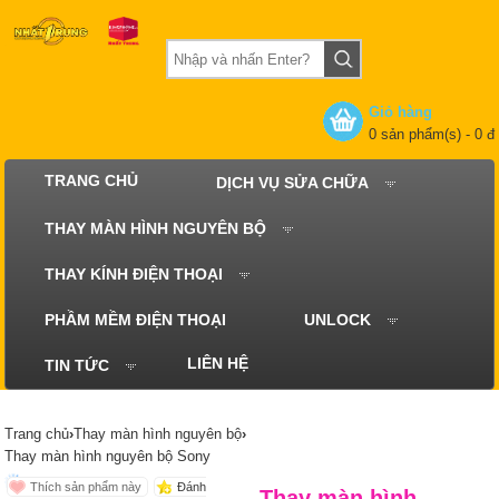
Giỏ hàng
0 sản phẩm(s)
- 0 đ
TRANG CHỦ
DỊCH VỤ SỬA CHỮA
THAY MÀN HÌNH NGUYÊN BỘ
THAY KÍNH ĐIỆN THOẠI
PHẦM MỀM ĐIỆN THOẠI
UNLOCK
LIÊN HỆ
TIN TỨC
Trang chủ
›
Thay màn hình nguyên bộ
›
Thay màn hình nguyên bộ Sony
Đánh
Thay màn hình