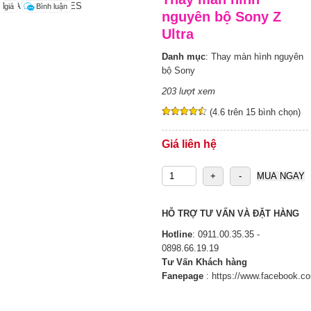
LOADING IMAGES
giá
Bình luận
nguyên bộ Sony Z
Ultra
Danh mục
:
Thay màn hình nguyên
bộ Sony
203 lượt xem
(4.6 trên 15 bình chọn)
Giá liên hệ
HỖ TRỢ TƯ VẤN VÀ ĐẶT HÀNG
Hotline
:
0911.00.35.35 -
0898.66.19.19
Tư Vấn Khách hàng
Fanepage
:
https://www.facebook.c